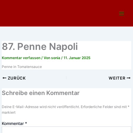
Zum
Main
Inhalt
Menu
springen
87. Penne Napoli
Kommentar verfassen
/ Von
sonia
/
11. Januar 2025
Penne in Tomatensauce
ZURÜCK
WEITER
Schreibe einen Kommentar
Deine E-Mail-Adresse wird nicht veröffentlicht.
Erforderliche Felder sind mit
*
markiert
Kommentar
*