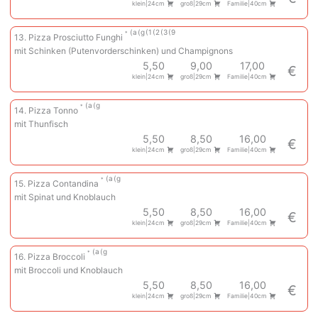
klein|24cm
groß|29cm
Familie|40cm
a
g
1
2
3
9
13. Pizza Prosciutto Funghi
mit Schinken (Putenvorderschinken) und Champignons
5,50
9,00
17,00
€
klein|24cm
groß|29cm
Familie|40cm
a
g
14. Pizza Tonno
mit Thunfisch
5,50
8,50
16,00
€
klein|24cm
groß|29cm
Familie|40cm
a
g
15. Pizza Contandina
mit Spinat und Knoblauch
5,50
8,50
16,00
€
klein|24cm
groß|29cm
Familie|40cm
a
g
16. Pizza Broccoli
mit Broccoli und Knoblauch
5,50
8,50
16,00
€
klein|24cm
groß|29cm
Familie|40cm