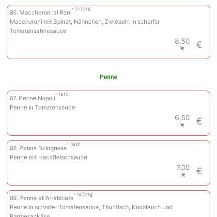
a
c
g
86. Maccheroni al Reni
Maccheroni mit Spinat, Hähnchen, Zwiebeln in scharfer
Tomatensahnesauce
8,50
€
Penne
a
c
87. Penne Napoli
Penne in Tomatensauce
6,50
€
a
c
88. Penne Bolognese
Penne mit Hackfleischsauce
7,00
€
a
c
g
89. Penne all'Arrabbiata
Penne in scharfer Tomatensauce, Thunfisch, Knoblauch und
Parmesankäse