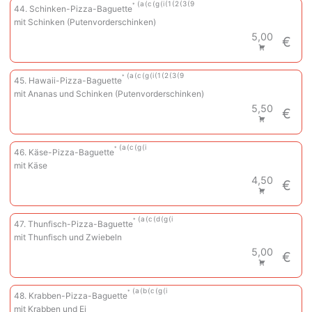
a
c
g
i
1
2
3
9
44. Schinken-Pizza-Baguette
mit Schinken (Putenvorderschinken)
5,00
€
a
c
g
i
1
2
3
9
45. Hawaii-Pizza-Baguette
mit Ananas und Schinken (Putenvorderschinken)
5,50
€
a
c
g
i
46. Käse-Pizza-Baguette
mit Käse
4,50
€
a
c
d
g
i
47. Thunfisch-Pizza-Baguette
mit Thunfisch und Zwiebeln
5,00
€
a
b
c
g
i
48. Krabben-Pizza-Baguette
mit Krabben und Ei