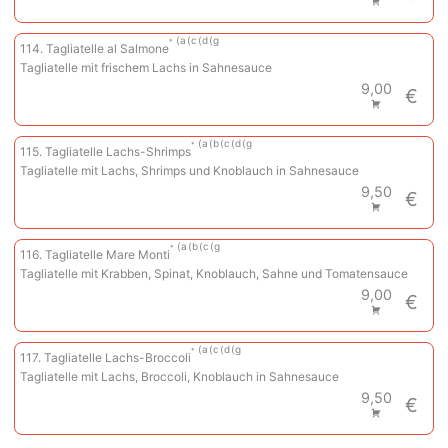
a
c
d
g
114. Tagliatelle al Salmone
Tagliatelle mit frischem Lachs in Sahnesauce
9,00
€
a
b
c
d
g
115. Tagliatelle Lachs-Shrimps
Tagliatelle mit Lachs, Shrimps und Knoblauch in Sahnesauce
9,50
€
a
b
c
g
116. Tagliatelle Mare Monti
Tagliatelle mit Krabben, Spinat, Knoblauch, Sahne und Tomatensauce
9,00
€
a
c
d
g
117. Tagliatelle Lachs-Broccoli
Tagliatelle mit Lachs, Broccoli, Knoblauch in Sahnesauce
9,50
€