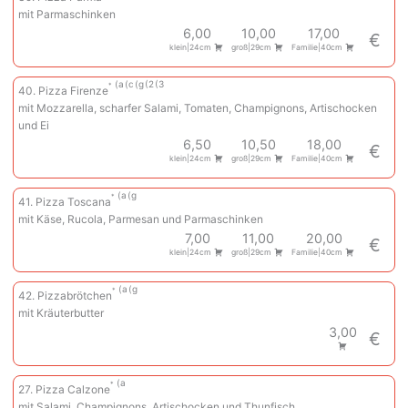
mit Parmaschinken
6,00
10,00
17,00
€
klein|24cm
groß|29cm
Familie|40cm
a
c
g
2
3
40. Pizza Firenze
mit Mozzarella, scharfer Salami, Tomaten, Champignons, Artischocken
und Ei
6,50
10,50
18,00
€
klein|24cm
groß|29cm
Familie|40cm
a
g
41. Pizza Toscana
mit Käse, Rucola, Parmesan und Parmaschinken
7,00
11,00
20,00
€
klein|24cm
groß|29cm
Familie|40cm
a
g
42. Pizzabrötchen
mit Kräuterbutter
3,00
€
a
27. Pizza Calzone
mit Salami, Champignons, Artischocken und Thunfisch