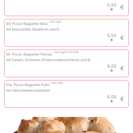
5,50
€
a
c
g
i
49. Pizza-Baguette Italia
mit Mozzarella, Basilikum und Ei
5,50
€
a
c
g
i
1
2
3
9
50. Pizza-Baguette Firenze
mit Salami, Schinken (Putenvorderschinken) und Ei
6,00
€
a
c
g
i
51a. Pizza-Baguette Pollo
mit Hähnchenbruststreifen
6,00
€