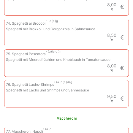
8,00
€
a
c
g
74. Spaghetti ai Broccoli
Spaghetti mit Brokkoli und Gorgonzola in Sahnesauce
8,50
€
a
b
c
n
75. Spaghetti Pescatora
Spaghetti mit Meeresfrüchten und Knoblauch in Tomatensauce
8,00
€
a
b
c
d
g
76. Spaghetti Lachs-Shrimps
Spaghetti mit Lachs und Shrimps und Sahnesauce
9,50
€
Maccheroni
a
c
77. Maccheroni Napoli