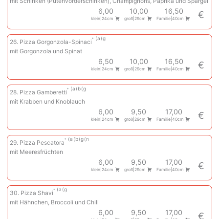
mit Schinken (Putenvorderschinken), Champignons, Paprika und Spargel
6,00
10,00
16,50
€
klein|24cm
groß|29cm
Familie|40cm
a
g
26. Pizza Gorgonzola-Spinaci
mit Gorgonzola und Spinat
6,50
10,00
16,50
€
klein|24cm
groß|29cm
Familie|40cm
a
b
g
28. Pizza Gamberetti
mit Krabben und Knoblauch
6,00
9,50
17,00
€
klein|24cm
groß|29cm
Familie|40cm
a
b
g
n
29. Pizza Pescatora
mit Meeresfrüchten
6,00
9,50
17,00
€
klein|24cm
groß|29cm
Familie|40cm
a
g
30. Pizza Shavi
mit Hähnchen, Broccoli und Chili
6,00
9,50
17,00
€