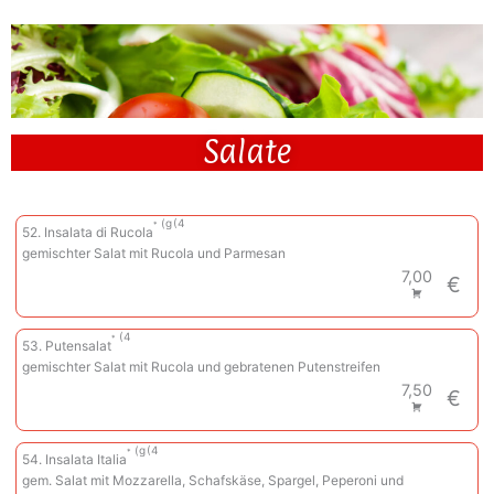
Salate
g
4
52. Insalata di Rucola
gemischter Salat mit Rucola und Parmesan
7,00
€
4
53. Putensalat
gemischter Salat mit Rucola und gebratenen Putenstreifen
7,50
€
g
4
54. Insalata Italia
gem. Salat mit Mozzarella, Schafskäse, Spargel, Peperoni und