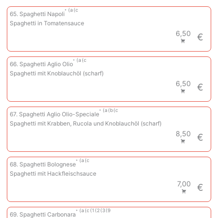
a
c
65. Spaghetti Napoli
Spaghetti in Tomatensauce
6,50
€
a
c
66. Spaghetti Aglio Olio
Spaghetti mit Knoblauchöl (scharf)
6,50
€
a
b
c
67. Spaghetti Aglio Olio-Speciale
Spaghetti mit Krabben, Rucola und Knoblauchöl (scharf)
8,50
€
a
c
68. Spaghetti Bolognese
Spaghetti mit Hackfleischsauce
7,00
€
a
c
1
2
3
9
69. Spaghetti Carbonara