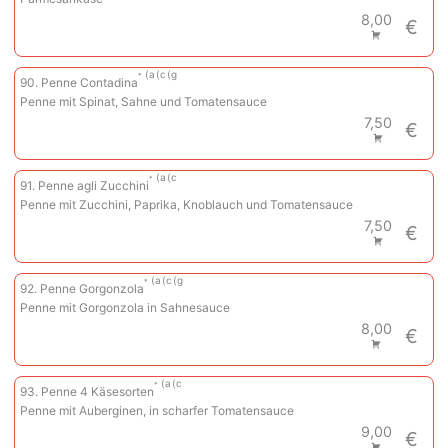
8,00
€
a
c
g
90. Penne Contadina
Penne mit Spinat, Sahne und Tomatensauce
7,50
€
a
c
91. Penne agli Zucchini
Penne mit Zucchini, Paprika, Knoblauch und Tomatensauce
7,50
€
a
c
g
92. Penne Gorgonzola
Penne mit Gorgonzola in Sahnesauce
8,00
€
a
c
93. Penne 4 Käsesorten
Penne mit Auberginen, in scharfer Tomatensauce
9,00
€