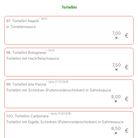
Tortellini
a
c
97. Tortellini Napoli
in Tomatensauce
7,00
€
a
c
98. Tortellini Bolognese
Tortellini mit Hackfleischsauce
7,50
€
a
c
1
2
3
9
99. Tortellini alla Panna
Tortellini mit Schinken (Putenvorderschinken) in Sahnesauce
8,00
€
a
c
1
2
3
9
100. Tortellini Carbonara
Tortellini mit Eigelb, Schinken (Putenvorderschinken) in Sahnesauce
8,50
€