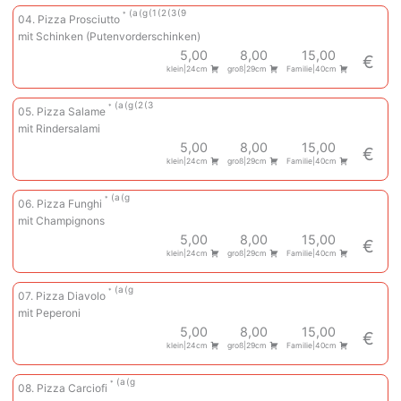
a
g
1
2
3
9
04. Pizza Prosciutto
mit Schinken (Putenvorderschinken)
5,00
8,00
15,00
€
klein|24cm
groß|29cm
Familie|40cm
a
g
2
3
05. Pizza Salame
mit Rindersalami
5,00
8,00
15,00
€
klein|24cm
groß|29cm
Familie|40cm
a
g
06. Pizza Funghi
mit Champignons
5,00
8,00
15,00
€
klein|24cm
groß|29cm
Familie|40cm
a
g
07. Pizza Diavolo
mit Peperoni
5,00
8,00
15,00
€
klein|24cm
groß|29cm
Familie|40cm
a
g
08. Pizza Carciofi