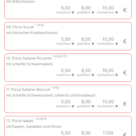
mit Artischocken
5,00
8,00
15,00
€
klein|24cm
groß|29cm
Familie|40cm
a
g
09. Pizza Sucuk
mit türkischer Knoblauchwurst
5,00
8,00
15,00
€
klein|24cm
groß|29cm
Familie|40cm
a
g
2
3
10. Pizza Salame Piccante
mit scharfer Schweinsalami
5,50
8,50
16,00
€
klein|24cm
groß|29cm
Familie|40cm
a
g
11. Pizza Salame-Broccoli
mit scharfer Schweinsalami, rohem Ei und Knoblauch
5,00
8,00
15,00
€
klein|24cm
groß|29cm
Familie|40cm
a
g
4
12. Pizza Napoli
mit Kapern, Sardellen und Oliven
5,50
9,00
17,00
€