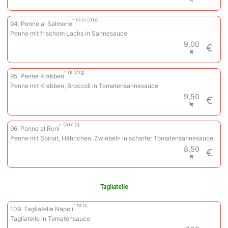
a
c
d
g
94. Penne al Salmone
Penne mit frischem Lachs in Sahnesauce
9,00
€
a
c
g
95. Penne Krabben
Penne mit Krabben, Broccoli in Tomatensahnesauce
9,50
€
a
c
g
96. Penne al Reni
Penne mit Spinat, Hähnchen, Zwiebeln in scharfer Tomatensahnesauce
8,50
€
Tagliatelle
a
c
109. Tagliatelle Napoli
Tagliatelle in Tomatensauce