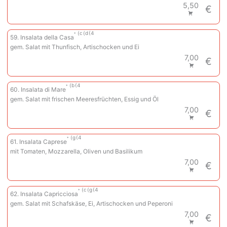
5,50
€
c
d
4
59. Insalata della Casa
gem. Salat mit Thunfisch, Artischocken und Ei
7,00
€
b
4
60. Insalata di Mare
gem. Salat mit frischen Meeresfrüchten, Essig und Öl
7,00
€
g
4
61. Insalata Caprese
mit Tomaten, Mozzarella, Oliven und Basilikum
7,00
€
c
g
4
62. Insalata Capricciosa
gem. Salat mit Schafskäse, Ei, Artischocken und Peperoni
7,00
€