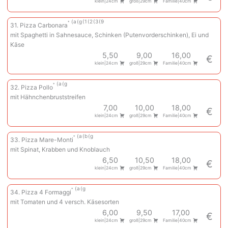
klein|24cm
groß|29cm
Familie|40cm
a
g
1
2
3
9
31. Pizza Carbonara
mit Spaghetti in Sahnesauce, Schinken (Putenvorderschinken), Ei und
Käse
5,50
9,00
16,00
€
klein|24cm
groß|29cm
Familie|40cm
a
g
32. Pizza Pollo
mit Hähnchenbruststreifen
7,00
10,00
18,00
€
klein|24cm
groß|29cm
Familie|40cm
a
b
g
33. Pizza Mare-Monti
mit Spinat, Krabben und Knoblauch
6,50
10,50
18,00
€
klein|24cm
groß|29cm
Familie|40cm
a
g
34. Pizza 4 Formaggi
mit Tomaten und 4 versch. Käsesorten
6,00
9,50
17,00
€
klein|24cm
groß|29cm
Familie|40cm