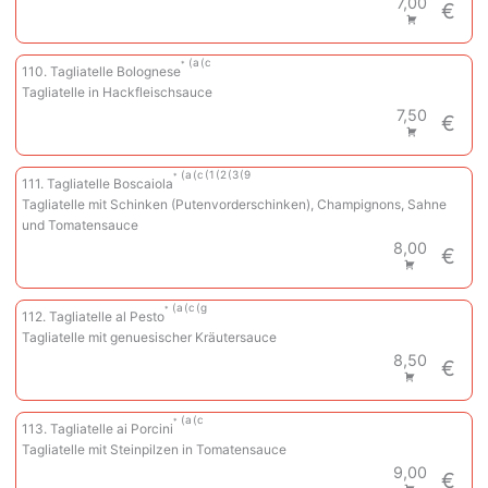
7,00
€
a
c
110. Tagliatelle Bolognese
Tagliatelle in Hackfleischsauce
7,50
€
a
c
1
2
3
9
111. Tagliatelle Boscaiola
Tagliatelle mit Schinken (Putenvorderschinken), Champignons, Sahne
und Tomatensauce
8,00
€
a
c
g
112. Tagliatelle al Pesto
Tagliatelle mit genuesischer Kräutersauce
8,50
€
a
c
113. Tagliatelle ai Porcini
Tagliatelle mit Steinpilzen in Tomatensauce
9,00
€