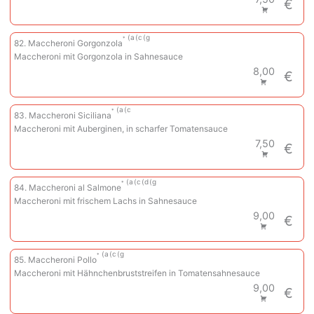
€
a
c
g
82. Maccheroni Gorgonzola
Maccheroni mit Gorgonzola in Sahnesauce
8,00
€
a
c
83. Maccheroni Siciliana
Maccheroni mit Auberginen, in scharfer Tomatensauce
7,50
€
a
c
d
g
84. Maccheroni al Salmone
Maccheroni mit frischem Lachs in Sahnesauce
9,00
€
a
c
g
85. Maccheroni Pollo
Maccheroni mit Hähnchenbruststreifen in Tomatensahnesauce
9,00
€