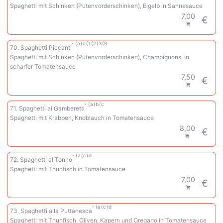
Spaghetti mit Schinken (Putenvorderschinken), Eigelb in Sahnesauce
7,00
€
a
c
1
2
3
9
70. Spaghetti Piccanti
Spaghetti mit Schinken (Putenvorderschinken), Champignons, in
scharfer Tomatensauce
7,50
€
a
b
c
71. Spaghetti ai Gamberetti
Spaghetti mit Krabben, Knoblauch in Tomatensauce
8,00
€
a
c
d
72. Spaghetti al Tonno
Spaghetti mit Thunfisch in Tomatensauce
7,00
€
a
c
d
73. Spaghetti alla Puttanesca
Spaghetti mit Thunfisch, Oliven, Kapern und Oregano in Tomatensauce