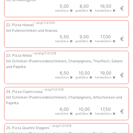
5,00
8,00
16,50
€
klein|24cm
groß|29cm
Familie|40cm
a
g
1
2
3
5
22. Pizza Hawaii
mit Putenschinken und Ananas
5,50
9,00
17,00
€
klein|24cm
groß|29cm
Familie|40cm
a
d
g
1
2
3
9
23. Pizza Mista
mit Schinken (Putenvorderschinken), Champignons, Thunfisch, Salami
und Paprika
6,50
10,50
19,00
€
klein|24cm
groß|29cm
Familie|40cm
a
g
1
2
3
9
24. Pizza Capricciosa
mit Schinken (Putenvorderschinken), Champignons, Artischocken und
Paprika
6,00
10,00
17,50
€
klein|24cm
groß|29cm
Familie|40cm
a
g
1
2
3
9
25. Pizza Quattro Stagioni