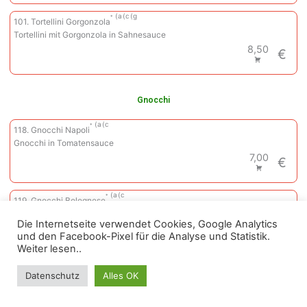
a
c
g
101. Tortellini Gorgonzola
Tortellini mit Gorgonzola in Sahnesauce
8,50
€
Gnocchi
a
c
118. Gnocchi Napoli
Gnocchi in Tomatensauce
7,00
€
a
c
119. Gnocchi Bolognese
Gnocchi mit Hackfleischsauce
Die Internetseite verwendet Cookies, Google Analytics
7,50
€
und den Facebook-Pixel für die Analyse und Statistik.
Weiter lesen..
a
c
g
120. Gnocchi al Pesto
Datenschutz
Alles OK
Gnocchi mit genuesischer Kräutersauce
8,50
€