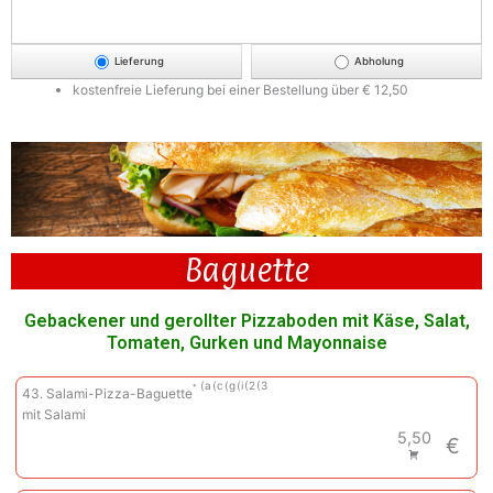
Lieferung
Abholung
kostenfreie Lieferung bei einer Bestellung über
€ 12,50
Baguette
Gebackener und gerollter Pizzaboden mit Käse, Salat,
Tomaten, Gurken und Mayonnaise
a
c
g
i
2
3
43. Salami-Pizza-Baguette
mit Salami
5,50
€