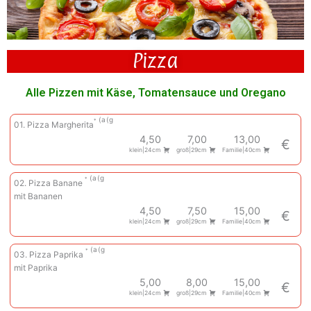
Pizza
Alle Pizzen mit Käse, Tomatensauce und Oregano
a
g
01. Pizza Margherita
4,50
7,00
13,00
€
klein|24cm
groß|29cm
Familie|40cm
a
g
02. Pizza Banane
mit Bananen
4,50
7,50
15,00
€
klein|24cm
groß|29cm
Familie|40cm
a
g
03. Pizza Paprika
mit Paprika
5,00
8,00
15,00
€
klein|24cm
groß|29cm
Familie|40cm