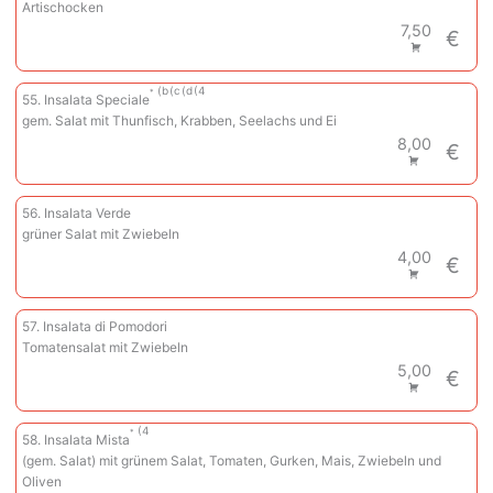
Artischocken
7,50
€
b
c
d
4
55. Insalata Speciale
gem. Salat mit Thunfisch, Krabben, Seelachs und Ei
8,00
€
56. Insalata Verde
grüner Salat mit Zwiebeln
4,00
€
57. Insalata di Pomodori
Tomatensalat mit Zwiebeln
5,00
€
4
58. Insalata Mista
(gem. Salat) mit grünem Salat, Tomaten, Gurken, Mais, Zwiebeln und
Oliven