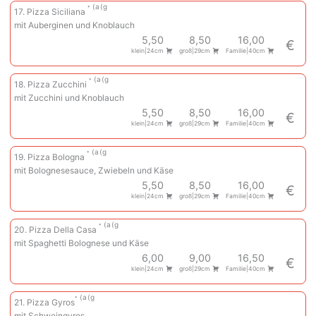
a
g
17. Pizza Siciliana
mit Auberginen und Knoblauch
5,50
8,50
16,00
€
klein|24cm
groß|29cm
Familie|40cm
a
g
18. Pizza Zucchini
mit Zucchini und Knoblauch
5,50
8,50
16,00
€
klein|24cm
groß|29cm
Familie|40cm
a
g
19. Pizza Bologna
mit Bolognesesauce, Zwiebeln und Käse
5,50
8,50
16,00
€
klein|24cm
groß|29cm
Familie|40cm
a
g
20. Pizza Della Casa
mit Spaghetti Bolognese und Käse
6,00
9,00
16,50
€
klein|24cm
groß|29cm
Familie|40cm
a
g
21. Pizza Gyros
mit Schweingyros