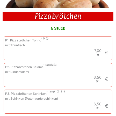
Pizzabrötchen
6 Stück
a
g
P1. Pizzabrötchen Tonno
mit Thunfisch
7,00
€
a
g
2
3
P2. Pizzabrötchen Salame
mit Rindersalami
6,50
€
a
g
1
2
3
9
P3. Pizzabrötchen Schinken
mit Schinken (Putenvorderschinken)
6,50
€