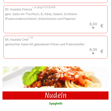
c
d
g
1
2
3
4
9
63. Insalata Firenze
gem. Salat mit Thunfisch, Ei, Käse, Salami, Schinken
(Putenvorderschinken), Artischocken und Peperoni
8,00
€
4
64. Insalata Chef
gemischter Salat mit gebratenen Pilzen und Putenstreifen
8,00
€
Nudeln
Spaghetti