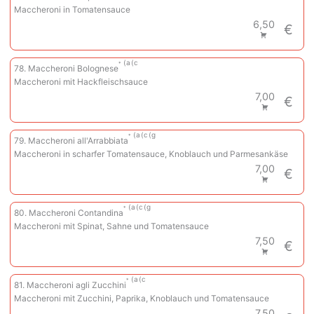
Maccheroni in Tomatensauce
6,50
€
a
c
78. Maccheroni Bolognese
Maccheroni mit Hackfleischsauce
7,00
€
a
c
g
79. Maccheroni all'Arrabbiata
Maccheroni in scharfer Tomatensauce, Knoblauch und Parmesankäse
7,00
€
a
c
g
80. Maccheroni Contandina
Maccheroni mit Spinat, Sahne und Tomatensauce
7,50
€
a
c
81. Maccheroni agli Zucchini
Maccheroni mit Zucchini, Paprika, Knoblauch und Tomatensauce
7,50