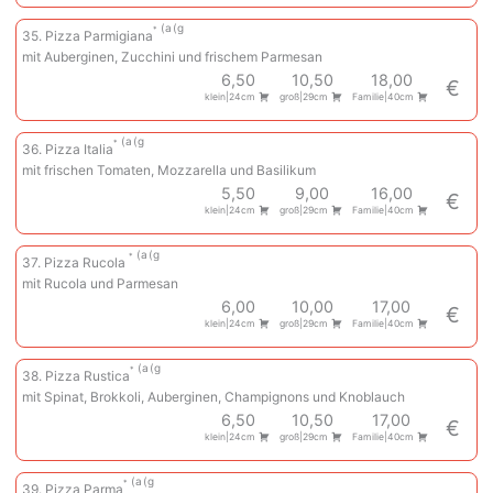
a
g
35. Pizza Parmigiana
mit Auberginen, Zucchini und frischem Parmesan
6,50
10,50
18,00
€
klein|24cm
groß|29cm
Familie|40cm
a
g
36. Pizza Italia
mit frischen Tomaten, Mozzarella und Basilikum
5,50
9,00
16,00
€
klein|24cm
groß|29cm
Familie|40cm
a
g
37. Pizza Rucola
mit Rucola und Parmesan
6,00
10,00
17,00
€
klein|24cm
groß|29cm
Familie|40cm
a
g
38. Pizza Rustica
mit Spinat, Brokkoli, Auberginen, Champignons und Knoblauch
6,50
10,50
17,00
€
klein|24cm
groß|29cm
Familie|40cm
a
g
39. Pizza Parma